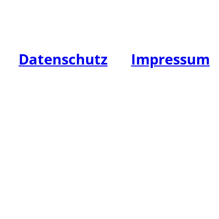
Fax: +49 (0)3841 / 711148
E-Mail: info@hw-leasing.de
Datenschutz
|
Impressum