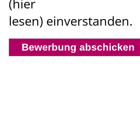
(hier
lesen) einverstanden.
HW Leasing GmbH
Spiegelberg 57, 23966 Wisma
Tel: +49 (0)3841 / 711111