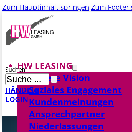
Zum Hauptinhalt springen
Zum Footer 
HW LEASING
Suchen
Unsere Vision
Soziales Engagement
HÄNDLER
LOGIN
MAKLER
Kundenmeinungen
LOGIN
Ansprechpartner
Niederlassungen