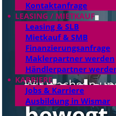
Kontaktanfrage
LEASING / MIETKAUF
Leasing & SLB
Mietkauf & SMB
Finanzierungsanfrage
Wir fina
Maklerpartner werden
Händlerpartner werde
was den
KARRIERE
Wir wachsen und
Jobs & Karriere
für unsere Leas
Ausbildung in Wismar
bewegt