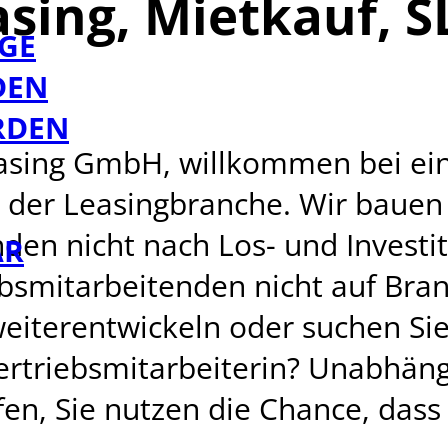
easing, Mietkauf, 
GE
DEN
RDEN
sing GmbH, willkommen bei ein
der Leasingbranche. Wir bauen n
en nicht nach Los- und Investi
AR
bsmitarbeitenden nicht auf Bra
weiterentwickeln oder suchen Si
ertriebsmitarbeiterin? Unabhäng
fen, Sie nutzen die Chance, das