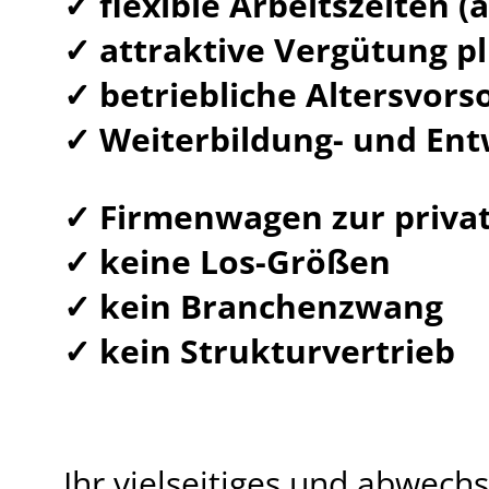
✓ flexible Arbeitszeiten 
✓ attraktive Vergütung p
✓ betriebliche Altersvors
✓ Weiterbildung- und Ent
✓ Firmenwagen zur priva
✓ keine Los-Größen
✓ kein Branchenzwang
✓ kein Strukturvertrieb
Ihr vielseitiges und abwech