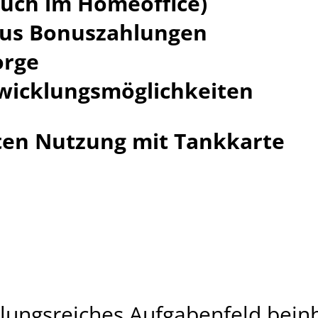
(auch im Homeoffice)
lus Bonuszahlungen
orge
wicklungsmöglichkeiten
ten Nutzung mit Tankkarte
slungsreiches Aufgabenfeld bein