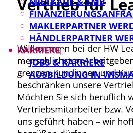
Vertrieb für L
MIETKAUF & SMB
FINANZIERUNGSANFRA
MAKLERPARTNER WER
HÄNDLERPARTNER WE
Willkommen bei der HW Lea
KARRIERE
menschlichsten Arbeitgeber 
JOBS & KARRIERE
grenzen Kundinnen und Kund
AUSBILDUNG IN WISM
beschränken unsere Vertrie
Möchten Sie sich beruflich 
Vertriebsmitarbeiter bzw. V
uns geführt haben – wir hof