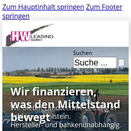
Zum Hauptinhalt springen
Zum Footer
springen
Suchen
Wir finanzieren,
was den Mittelstand
Wir bieten Landtechnik-Leasing in
bewegt
Schleswig-Holstein.
Hersteller- und bankenunabhängig.