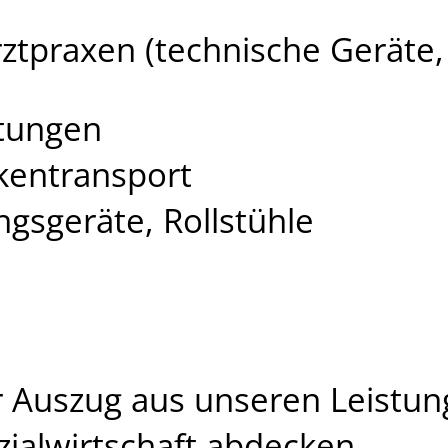
rztpraxen (technische Geräte,
ttungen
kentransport
ngsgeräte, Rollstühle
ner Auszug aus unseren Leistu
zialwirtschaft abdecken.