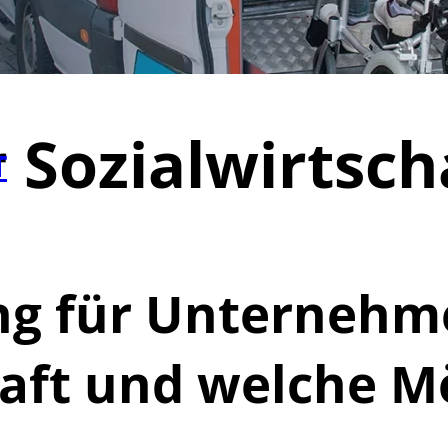
r Sozialwirtsch
T
ing für Unternehm
haft und welche M