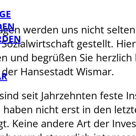
GE
DEN
agen werden uns nicht selten
RDEN
Sozialwirtschaft gestellt. Hi
n und begrüßen Sie herzlich
 der Hansestadt Wismar.
AR
sind seit Jahrzehnten feste I
 haben nicht erst in den letz
. Keine andere Art der Invest