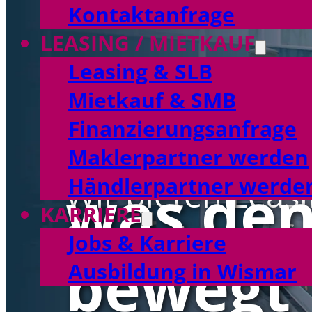
Kontaktanfrage
LEASING / MIETKAUF
Leasing & SLB
Mietkauf & SMB
Wir fina
Finanzierungsanfrage
Maklerpartner werden
Händlerpartner werde
was den
Wir bieten Leas
KARRIERE
Sozialwirtschaft
Jobs & Karriere
bewegt
Ausbildung in Wismar