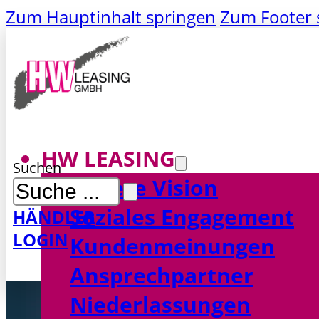
Zum Hauptinhalt springen
Zum Footer 
HW LEASING
Suchen
Unsere Vision
Soziales Engagement
HÄNDLER
LOGIN
MAKLER
Kundenmeinungen
LOGIN
Ansprechpartner
Niederlassungen