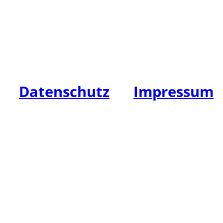
Tel: +49 (0)3841 / 711111
Fax: +49 (0)3841 / 711148
E-Mail: info@hw-leasing.de
Datenschutz
|
Impressum