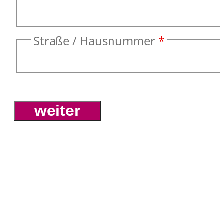
Straße / Hausnummer
*
HW Leasing GmbH
Spiegelberg 57, 23966 Wisma