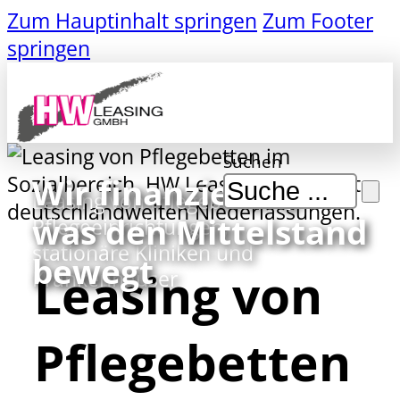
Zum Hauptinhalt springen
Zum Footer
springen
Suchen
Wir finanzieren,
Leasing von Pflegebetten für
was den Mittelstand
Pflegeeinrichtungen,
stationäre Kliniken und
bewegt
Leasing von
Krankenhäuser
Pflegebetten