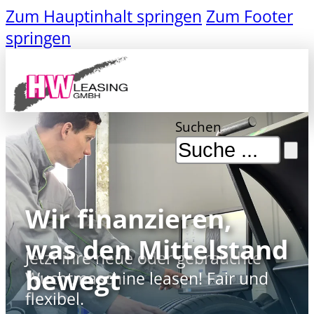
Zum Hauptinhalt springen
Zum Footer
springen
Suchen
Wir finanzieren,
was den Mittelstand
Jetzt ihre neue oder gebrauchte
bewegt
Wuchtmaschine leasen! Fair und
flexibel.