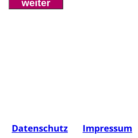
HW Leasing GmbH
Spiegelberg 57, 23966 Wisma
Tel: +49 (0)3841 / 711111
Fax: +49 (0)3841 / 711148
E-Mail: info@hw-leasing.de
Datenschutz
|
Impressum