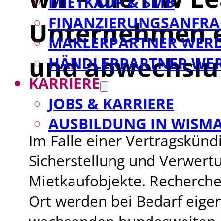
MIETKAUF & SMB
FINANZIERUNGSANFRA
Unternehmen e
MAKLERPARTNER WER
und abwechslun
HÄNDLERPARTNER WE
KARRIERE
JOBS & KARRIERE
AUSBILDUNG IN WISM
Im Falle einer Vertragskünd
Sicherstellung und Verwert
Mietkaufobjekte. Recherche
Ort werden bei Bedarf eigen