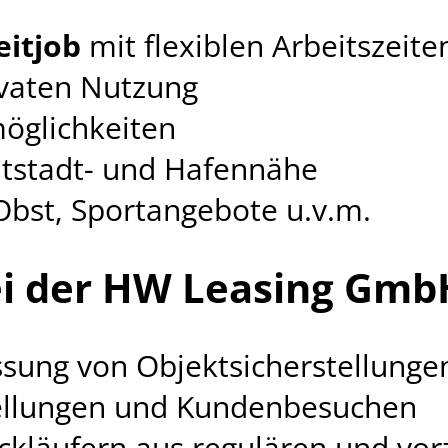
zeitjob
mit flexiblen Arbeitszeite
ivaten Nutzung
öglichkeiten
Altstadt- und Hafennähe
Obst, Sportangebote u.v.m.
ei der HW Leasing Gmb
ssung von Objektsicherstellung
tellungen und Kundenbesuchen
kläufern aus regulären und vor