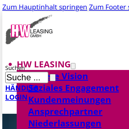
Zum Hauptinhalt springen
Zum Footer 
HW LEASING
Suchen
Unsere Vision
Soziales Engagement
HÄNDLER
LOGIN
MAKLER
Kundenmeinungen
LOGIN
Ansprechpartner
Niederlassungen