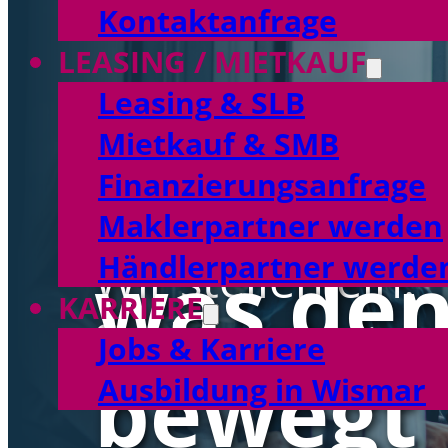
Kontaktanfrage
LEASING / MIETKAUF
Leasing & SLB
Mietkauf & SMB
Wir fina
Finanzierungsanfrage
Maklerpartner werden
Händlerpartner werde
was den
Wir stellen ein:
KARRIERE
Sachbearbeiter/-
Jobs & Karriere
bewegt
Ausbildung in Wismar