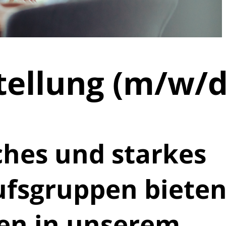
tellung (m/w/d
iches und starkes
ufsgruppen biete
nen in unserem