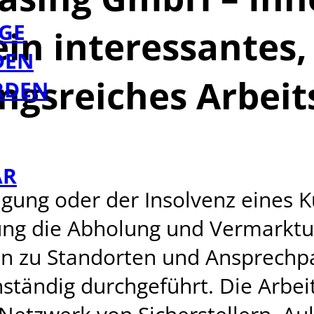
GE
in interessantes
DEN
gsreiches Arbeit
RDEN
AR
igung oder der Insolvenz eines K
ung die Abholung und Vermarktu
n zu Standorten und Ansprechpa
ständig durchgeführt. Die Arbei