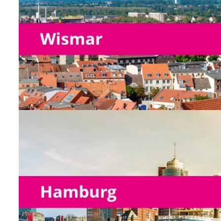
Stammhaus Wismar
Vertriebsmitarbeiter/-in
Außendienst
Niederlassung Hamburg
keine offenen Positionen vorha