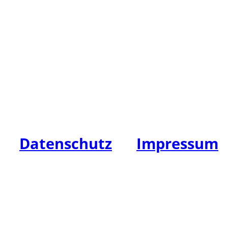
HW Leasing GmbH
Spiegelberg 57, 23966 Wisma
Tel: +49 (0)3841 / 711111
Fax: +49 (0)3841 / 711148
E-Mail: info@hw-leasing.de
Datenschutz
|
Impressum