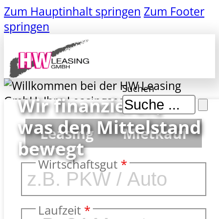
Zum Hauptinhalt springen
Zum Footer
springen
Suchen
Wir finanzieren,
Visionen sind die Grundlage jeder
was den Mittelstand
großen Tat.
Leasing
Mietkauf
Ralph Waldo Emerson
bewegt
Wirtschaftsgut
*
Laufzeit
*