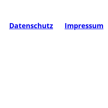
E-Mail: info@hw-leasing.de
Datenschutz
|
Impressum